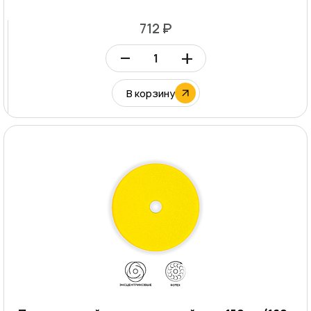
712 ₽
–
+
В корзину