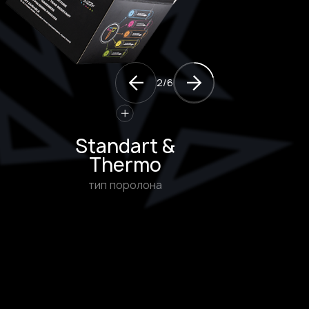
2
/
6
Standart &
Thermo
тип поролона