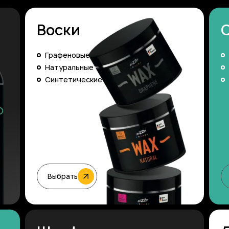
Воски
Графеновые
Натуральные
Синтетические
Выбрать