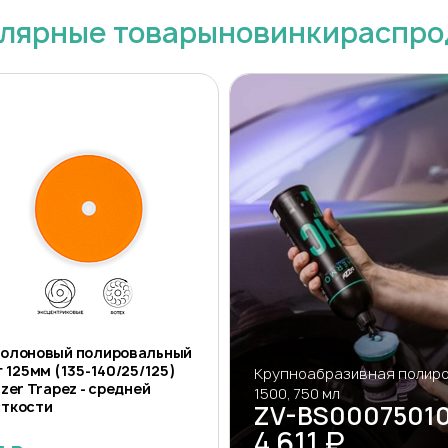
лярные товары
новинки
распро
олоновый полировальный
г 125мм (135-140/25/125)
Крупноабразивная полиров
zzer Trapez - средней
1500, 750 мл
ткости
ZV-BS0007501
4 611 ₽