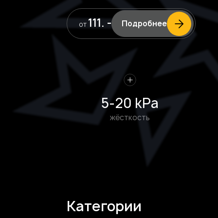
111. -
Подробнее
от
5-20 kPa
жёсткость
Категории