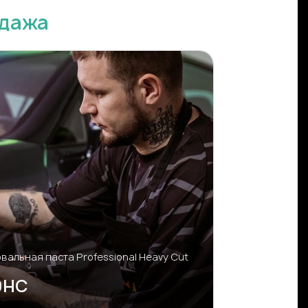
дажа
альная паста Professional Heavy Cut
0HC