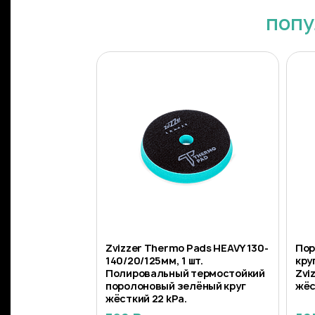
попу
Zvizzer Thermo Pads HEAVY 130-
Пор
140/20/125мм, 1 шт.
кру
Полировальный термостойкий
Zvi
поролоновый зелёный круг
жёс
жёсткий 22 kPa.