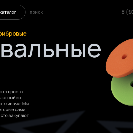
8 (
каталог
офибровые
вальные
 это просто
езанный из
 это иначе.
Мы
оторые сами
осто закупают