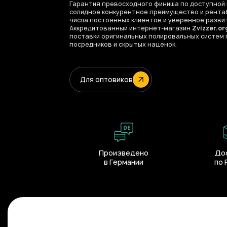
Гарантия превосходного финиша по доступной
солидное конкурентное преимущество и рентаб
числа постоянных клиентов и уверенное разви
Аккредитованный интернет-магазин
Zvizzer.or
поставки оригинальных полировальных систем 
посредников и скрытых наценок.
Для оптовиков
Произведено
До
в Германии
по 