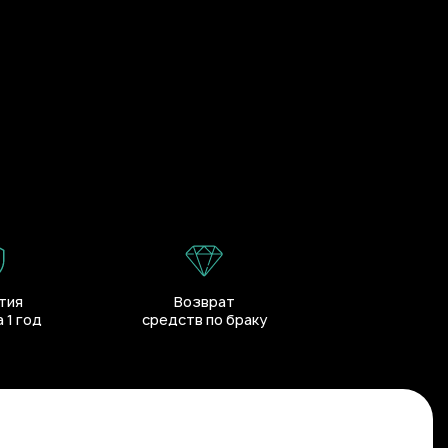
тия
Возврат
 1 год
средств по браку