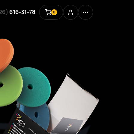
926)
616-31-78
0