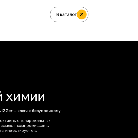
В каталог
й химии
iZZer — ключ к безупречному
фективных полировальных
приемлют компромиссов в
вы инвестируете в