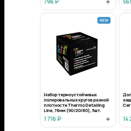
796 ₽
56
NEW
Набор термоустойчивых
Дол
полировальных кругов разной
защ
плотности Thermo Detailing
Cer
Line, 76мм (90/20/80), 5шт.
1 716 ₽
14 