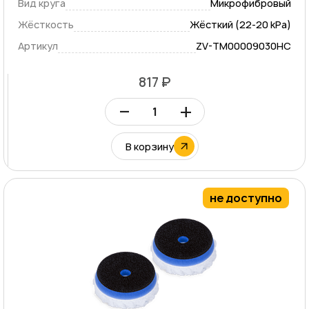
Вид круга
Микрофибровый
Жёсткость
Жёсткий (22-20 kPa)
Артикул
ZV-TM00009030HC
817 ₽
–
+
В корзину
не доступно