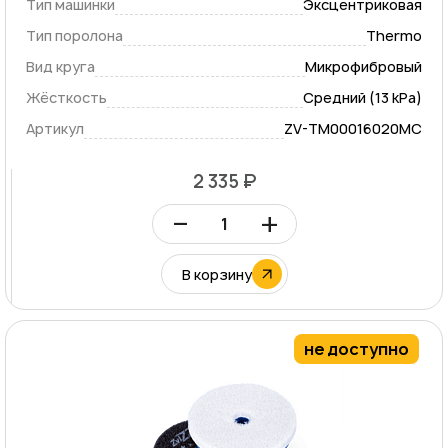
Тип машинки
Эксцентриковая
Тип поролона
Thermo
Вид круга
Микрофибровый
Жёсткость
Средний (13 kPa)
Артикул
ZV-TM00016020MC
2 335 ₽
–
+
В корзину
не доступно