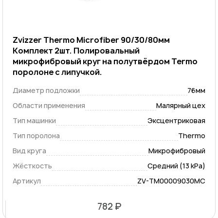
Zvizzer Thermo Microfiber 90/30/80мм
Комплект 2шт. Полировальный
микрофибровый круг на полутвёрдом Termo
поролоне с липучкой.
Диаметр подложки
76мм
Области применения
Малярный цех
Тип машинки
Эксцентриковая
Тип поролона
Thermo
Вид круга
Микрофибровый
Жёсткость
Средний (13 kPa)
Артикул
ZV-TM00009030MC
782 ₽