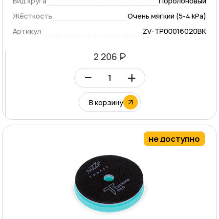
Вид круга
Поролоновый
Жёсткость
Очень мягкий (5-4 kPa)
Артикул
ZV-TP00016020BK
2 206 ₽
–
+
В корзину
не доступно