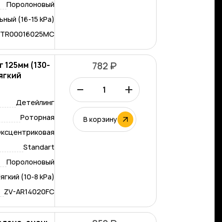
Поролоновый
ный (16-15 kPa)
-TR00016025MC
 125мм (130-
782 ₽
мягкий
–
+
Детейлинг
Роторная
В корзину
ксцентриковая
Standart
Поролоновый
ягкий (10-8 kPa)
ZV-AR14020FC