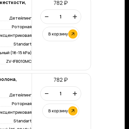
жесткости,
782 ₽
ый
–
+
Детейлинг
Роторная
В корзину
ксцентриковая
Standart
ный (16-15 kPa)
ZV-IF8010MC
ролона,
782 ₽
–
+
Детейлинг
Роторная
В корзину
ксцентриковая
Standart