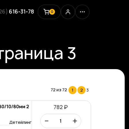
926)
616-31-78
0
страница 3
72 из
72
1
2
3
80/10/80мм 2
782 ₽
–
+
Детейлинг