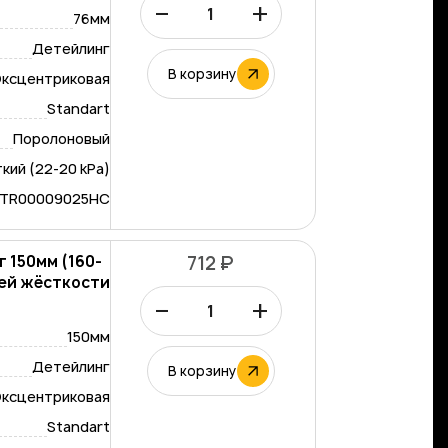
–
+
76мм
Детейлинг
В корзину
ксцентриковая
Standart
Поролоновый
кий (22-20 kPa)
-TR00009025HC
 150мм (160-
712 ₽
дней жёсткости
–
+
150мм
Детейлинг
В корзину
ксцентриковая
Standart