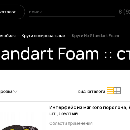
8 (
каталог
омобиля
Круги полировальные
Круги Из Standart Foam
tandart Foam :: 
ировка
вид каталога
Интерфейс из мягкого поролона, 
шт., желтый
Области применения