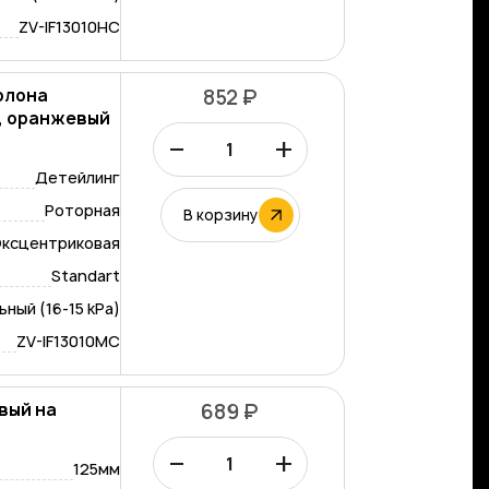
ZV-IF13010HC
олона
852 ₽
м, оранжевый
–
+
Детейлинг
Роторная
В корзину
ксцентриковая
Standart
ный (16-15 kPa)
ZV-IF13010MC
вый на
689 ₽
5мм
–
+
125мм