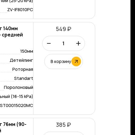
кий (25-20 kPa)
ZV-IF8010PC
г 140мм
549 ₽
 - средней
–
+
150мм
Детейлинг
В корзину
Роторная
Standart
Поролоновый
ный (16-15 kPa)
-ST00015020MC
 76мм (90-
385 ₽
жёсткий