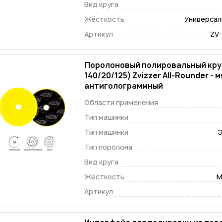
Вид круга
Жёсткость
Универсаль
Артикул
ZV
Поролоновый полировальный круг
140/20/125) Zvizzer All-Rounder - 
антиголограммный
Области применения
Тип машинки
Тип машинки
Э
Тип поролона
Вид круга
Жёсткость
М
Артикул