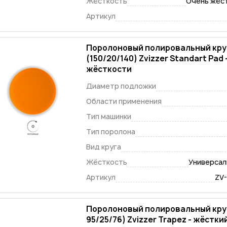
Жёсткость
Очень жёст
Артикул
Поролоновый полировальный кру
(150/20/140) Zvizzer Standart Pad
жёсткости
Диаметр подложки
Области применения
Тип машинки
Тип поролона
Вид круга
Жёсткость
Универсаль
Артикул
ZV
Поролоновый полировальный круг
95/25/76) Zvizzer Trapez - 