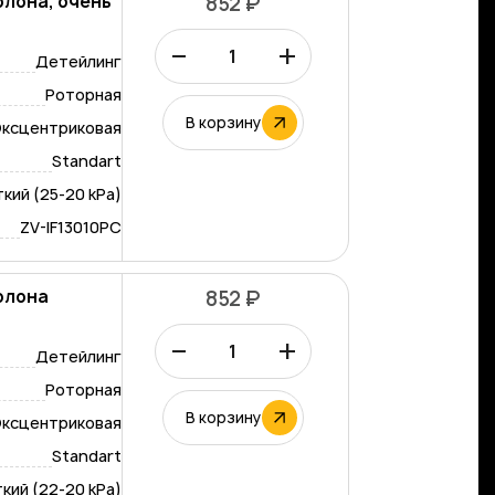
олона, очень
852 ₽
ий
–
+
Детейлинг
Роторная
В корзину
ксцентриковая
Standart
кий (25-20 kPa)
ZV-IF13010PC
олона
852 ₽
асный
–
+
Детейлинг
Роторная
В корзину
ксцентриковая
Standart
кий (22-20 kPa)