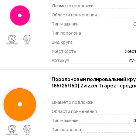
Диаметр подложки
Области применения
Тип машинки
Э
Тип поролона
Вид круга
Жёсткость
Жёст
Артикул
ZV
Поролоновый полировальный круг
165/25/150) Zvizzer Trapez - сре
Диаметр подложки
Области применения
Тип машинки
Э
Тип поролона