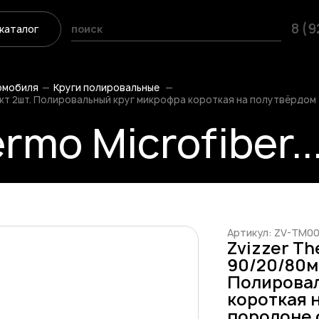
8 (
каталог
омобиля
Круги полировальные
ект 2шт. Полировальный круг микрофра короткая на полутвёрдом
rmo Microfiber..
Артикул: ZV-TM
Zvizzer Th
90/20/80м
Полировал
короткая 
поролоне 