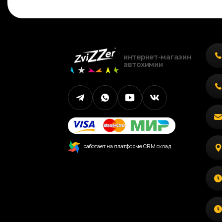
интернет-магазин
автохимии
работает на платформе CRM склад