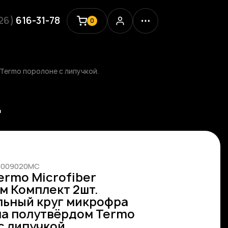
926)
616-31-78
0
 Termo поролоне с липучкой.
.
00009020MC
ermo Microfiber
м Комплект 2шт.
ьный круг микрофра
на полутвёрдом Termo
с липучкой.