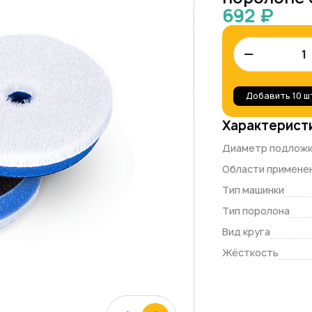
692 ₽
–
Добавить
10 ш
Характерист
Диаметр подлож
Области примене
Тип машинки
Тип поролона
Вид круга
Жёсткость