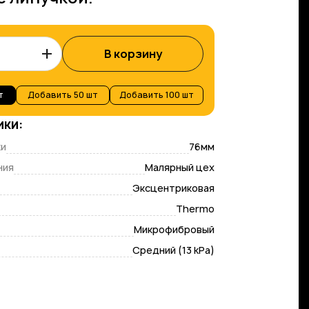
+
В корзину
т
Добавить
50 шт
Добавить
100 шт
ики:
ки
76мм
ния
Малярный цех
Эксцентриковая
Thermo
Микрофибровый
Средний (13 kPa)