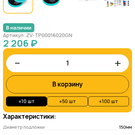
В наличии
Артикул: ZV-TP00016020GN
2 206 ₽
–
+
В корзину
+
10 шт
+
50 шт
+
100 шт
Характеристики:
Диаметр подложки
150мм