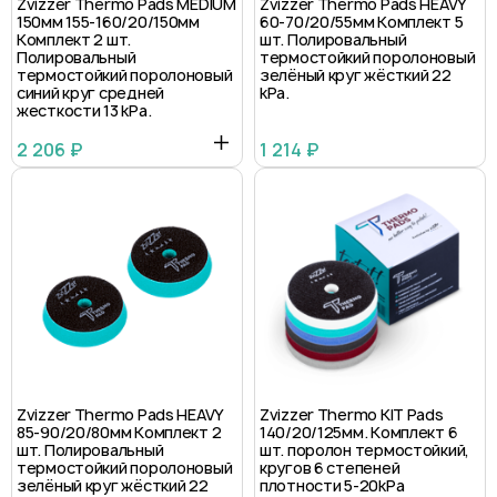
Zvizzer Thermo Pads MEDIUM
Zvizzer Thermo Pads HEAVY
150мм 155-160/20/150мм
60-70/20/55мм Комплект 5
Комплект 2 шт.
шт. Полировальный
Полировальный
термостойкий поролоновый
термостойкий поролоновый
зелёный круг жёсткий 22
синий круг средней
kPa.
жесткости 13 kPa.
2 206 ₽
1 214 ₽
Zvizzer Thermo Pads HEAVY
Zvizzer Thermo KIT Pads
85-90/20/80мм Комплект 2
140/20/125мм. Комплект 6
шт. Полировальный
шт. поролон термостойкий,
термостойкий поролоновый
кругов 6 степеней
зелёный круг жёсткий 22
плотности 5-20kPa