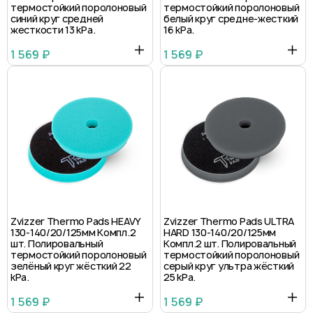
термостойкий поролоновый
термостойкий поролоновый
синий круг средней
белый круг средне-жесткий
жесткости 13 kPa.
16 kPa.
1 569 ₽
1 569 ₽
Zvizzer Thermo Pads HEAVY
Zvizzer Thermo Pads ULTRA
130-140/20/125мм Компл.2
HARD 130-140/20/125мм
шт. Полировальный
Компл.2 шт. Полировальный
термостойкий поролоновый
термостойкий поролоновый
зелёный круг жёсткий 22
серый круг ультра жёсткий
kPa.
25 kPa.
1 569 ₽
1 569 ₽