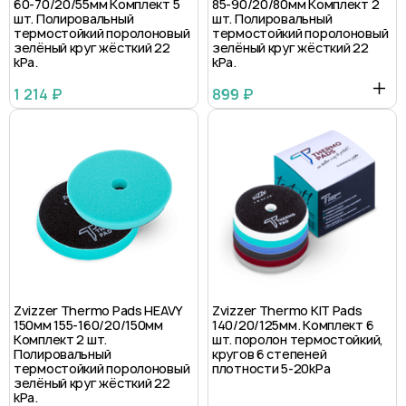
60-70/20/55мм Комплект 5
85-90/20/80мм Комплект 2
шт. Полировальный
шт. Полировальный
термостойкий поролоновый
термостойкий поролоновый
зелёный круг жёсткий 22
зелёный круг жёсткий 22
kPa.
kPa.
1 214 ₽
899 ₽
Zvizzer Thermo Pads HEAVY
Zvizzer Thermo KIT Pads
150мм 155-160/20/150мм
140/20/125мм. Комплект 6
Комплект 2 шт.
шт. поролон термостойкий,
Полировальный
кругов 6 степеней
термостойкий поролоновый
плотности 5-20kPa
зелёный круг жёсткий 22
kPa.