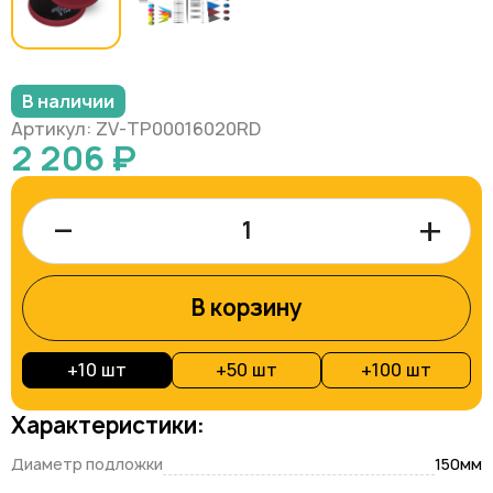
В наличии
Артикул: ZV-TP00016020RD
2 206 ₽
–
+
В корзину
+
10 шт
+
50 шт
+
100 шт
Характеристики:
Диаметр подложки
150мм