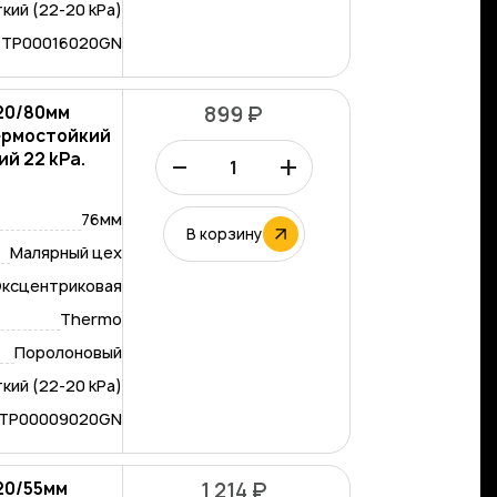
кий (22-20 kPa)
-TP00016020GN
/20/80мм
899 ₽
ермостойкий
–
+
й 22 kPa.
76мм
В корзину
Малярный цех
ксцентриковая
Thermo
Поролоновый
кий (22-20 kPa)
-TP00009020GN
/20/55мм
1 214 ₽