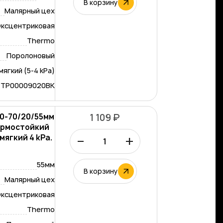
В корзину
Малярный цех
ксцентриковая
Thermo
Поролоновый
мягкий (5-4 kPa)
-TP00009020BK
60-70/20/55мм
1 109 ₽
ермостойкий
–
+
мягкий 4 kPa.
55мм
В корзину
Малярный цех
ксцентриковая
Thermo