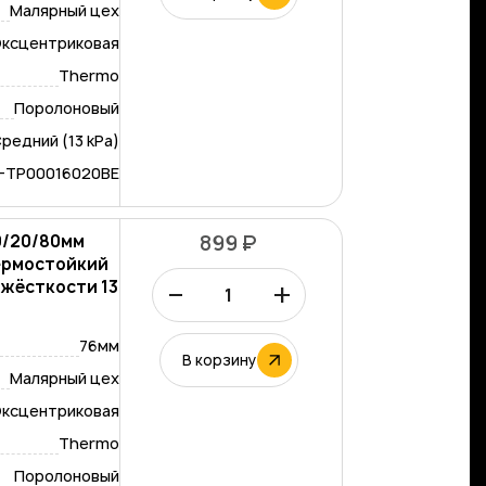
Малярный цех
ксцентриковая
Thermo
Поролоновый
редний (13 kPa)
-TP00016020BE
0/20/80мм
899 ₽
ермостойкий
–
+
 жёсткости 13
76мм
В корзину
Малярный цех
ксцентриковая
Thermo
Поролоновый