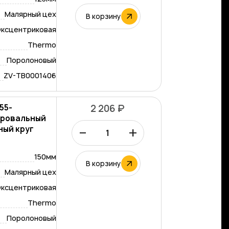
Малярный цех
В корзину
ксцентриковая
Thermo
Поролоновый
ZV-TB0001406
55-
2 206 ₽
лировальный
–
+
ный круг
150мм
В корзину
Малярный цех
ксцентриковая
Thermo
Поролоновый