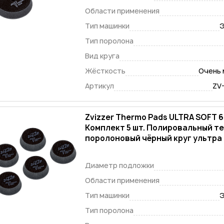
Области применения
Тип машинки
Э
Тип поролона
Вид круга
Жёсткость
Очень 
Артикул
ZV
Zvizzer Thermo Pads ULTRA SOFT 
Комплект 5 шт. Полировальный т
поролоновый чёрный круг ультра 
Диаметр подложки
Области применения
Тип машинки
Э
Тип поролона