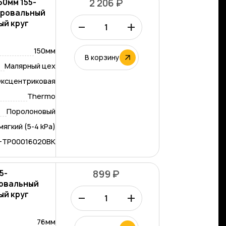
50мм 155-
2 206 ₽
лировальный
–
+
ый круг
150мм
В корзину
Малярный цех
ксцентриковая
Thermo
Поролоновый
мягкий (5-4 kPa)
-TP00016020BK
5-
899 ₽
ровальный
–
+
ый круг
76мм