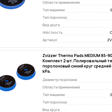
Области применения
Тип машинки
Э
Тип поролона
Вид круга
Жёсткость
С
Артикул
ZV
Zvizzer Thermo Pads MEDIUM 85-9
Комплект 2 шт. Полировальный т
поролоновый синий круг средней
kPa.
Диаметр подложки
Области применения
Тип машинки
Э
Тип поролона
Вид круга