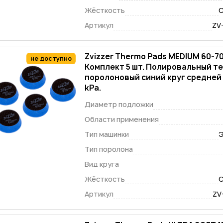
Жёсткость
С
Артикул
ZV
Zvizzer Thermo Pads MEDIUM 60-7
не доступно
Комплект 5 шт. Полировальный т
поролоновый синий круг средней
kPa.
Диаметр подложки
Области применения
Тип машинки
Э
Тип поролона
Вид круга
Жёсткость
С
Артикул
ZV