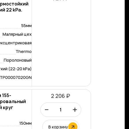
ермостойкий
й 22 kPa.
55мм
Малярный цех
ксцентриковая
Thermo
Поролоновый
кий (22-20 kPa)
-TP00007020GN
 155-
2 206 ₽
лировальный
–
+
 круг
.
150мм
В корзину