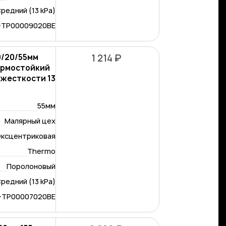
редний (13 kPa)
-TP00009020BE
0/20/55мм
1 214 ₽
ермостойкий
 жесткости 13
55мм
Малярный цех
ксцентриковая
Thermo
Поролоновый
редний (13 kPa)
-TP00007020BE