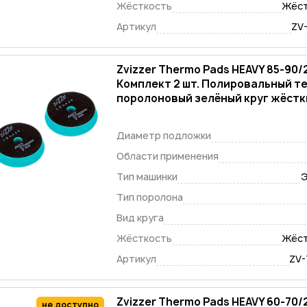
Жёсткость
Жёст
Артикул
ZV
Zvizzer Thermo Pads HEAVY 85-90
Комплект 2 шт. Полировальный т
поролоновый зелёный круг жёстки
Диаметр подложки
Области применения
Тип машинки
Э
Тип поролона
Вид круга
Жёсткость
Жёст
Артикул
ZV
Zvizzer Thermo Pads HEAVY 60-70
не доступно