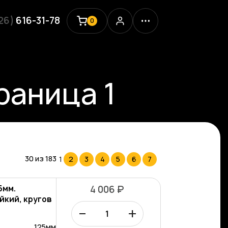
926)
616-31-78
0
раница 1
30 из
183
1
2
3
4
5
6
7
5мм.
4 006 ₽
йкий, кругов
–
+
0kPa
125мм