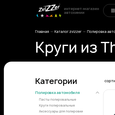
интернет-магазин
автохимии
Главная
Каталог zvizzer
Полировка авт
Круги из T
Категории
сорт
Полировка автомобиля
Пасты полировальные
Круги полировальные
Аксессуары для полировки