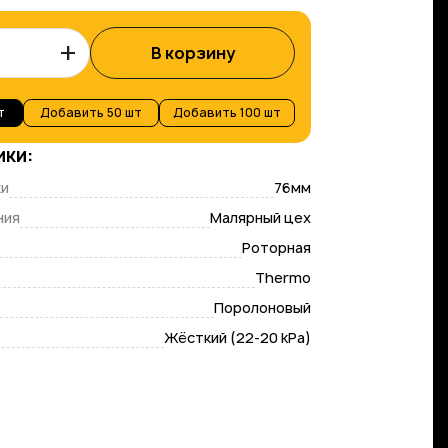
+
В корзину
т
Добавить
50 шт
Добавить
100 шт
ики:
ки
76мм
ния
Малярный цех
Роторная
Thermo
Поролоновый
Жёсткий (22-20 kPa)