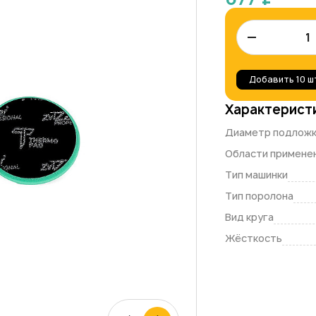
–
Добавить
10 ш
Характерист
Диаметр подлож
Области примене
Тип машинки
Тип поролона
Вид круга
Жёсткость