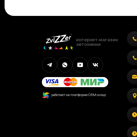
интернет-магазин
автохимии
работает на платформе CRM склад