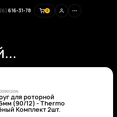
926)
616-31-78
0
...
0009012GN
руг для роторной
6мм (90/12) - Thermo
ёный Комплект 2шт.