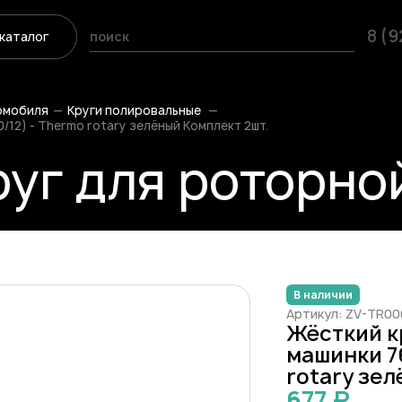
8 (
каталог
омобиля
Круги полировальные
/12) - Thermo rotary зелёный Комплект 2шт.
уг для роторной
В наличии
Артикул: ZV-TR0
Жёсткий к
машинки 7
rotary зел
677 ₽