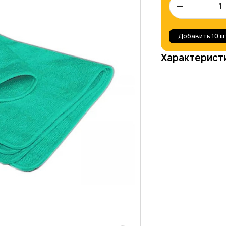
–
Добавить
10 ш
Характерист