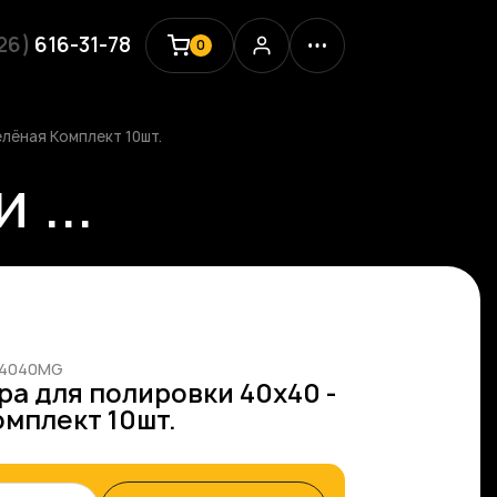
926)
616-31-78
0
лёная Комплект 10шт.
...
04040MG
а для полировки 40х40 -
омплект 10шт.