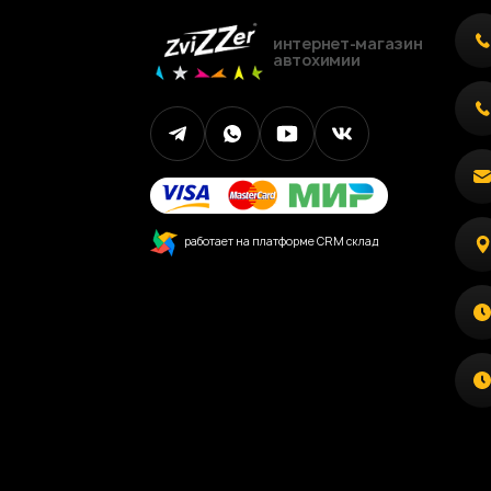
интернет-магазин
автохимии
работает на платформе CRM склад