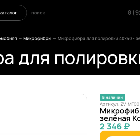
8 (
каталог
омобиля
Микрофибры
Микрофибра для полировки 40х40 - зе
 для полировки 
В наличии
Артикул: ZV-MF0
Микрофибр
зелёная К
2 346 ₽