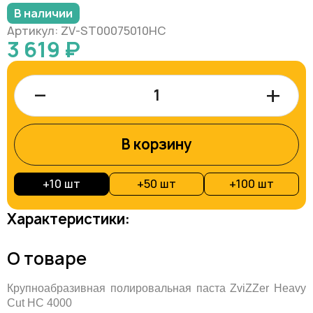
В наличии
Артикул: ZV-ST00075010HC
3 619 ₽
–
+
В корзину
+
10 шт
+
50 шт
+
100 шт
Характеристики:
О товаре
Крупноабразивная полировальная паста ZviZZer Heavy
Cut HC 4000