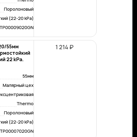
Поролоновый
кий (22-20 kPa)
-TP00009020GN
/20/55мм
1 214 ₽
ермостойкий
й 22 kPa.
55мм
Малярный цех
ксцентриковая
Thermo
Поролоновый
кий (22-20 kPa)
-TP00007020GN