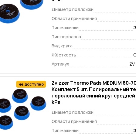
Диаметр подложки
Области применения
Тип машинки
Э
Тип поролона
Вид круга
Жёсткость
С
Артикул
ZV
Zvizzer Thermo Pads MEDIUM 60-7
не доступно
Комплект 5 шт. Полировальный т
поролоновый синий круг средней
kPa.
Диаметр подложки
Области применения
Тип машинки
Э