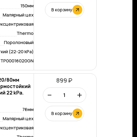
150мм
В корзину
Малярный цех
ксцентриковая
Thermo
Поролоновый
кий (22-20 kPa)
-TP00016020GN
/20/80мм
899 ₽
ермостойкий
–
+
й 22 kPa.
76мм
В корзину
Малярный цех
ксцентриковая
Thermo