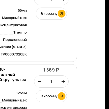
55мм
В корзину
Малярный цех
ксцентриковая
Thermo
Поролоновый
мягкий (5-4 kPa)
-TP00007020BK
30-
1 569 ₽
вальный
–
+
 круг ультра
125мм
В корзину
Малярный цех
ксцентриковая