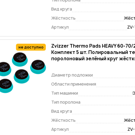
Вид круга
Жёсткость
Жёст
Артикул
ZV
Zvizzer Thermo Pads HEAVY 60-70
не доступно
Комплект 5 шт. Полировальный т
поролоновый зелёный круг жёстки
Диаметр подложки
Области применения
Тип машинки
Э
Тип поролона
Вид круга
Жёсткость
Жёст
Артикул
ZV