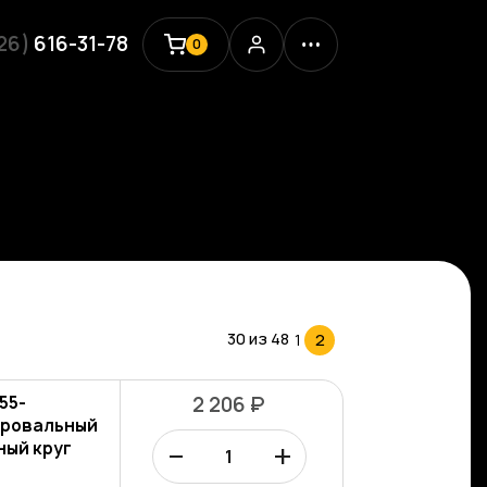
926)
616-31-78
0
30 из
48
1
2
55-
2 206 ₽
лировальный
–
+
ный круг