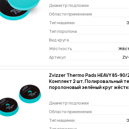
Диаметр подложки
Области применения
Тип машинки
Э
Тип поролона
Вид круга
Жёсткость
Жёст
Артикул
ZV
Zvizzer Thermo Pads HEAVY 85-90
Комплект 2 шт. Полировальный т
поролоновый зелёный круг жёстки
Диаметр подложки
Области применения
Тип машинки
Э
Тип поролона