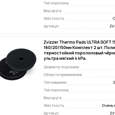
Тип поролона
Вид круга
Жёсткость
С
Артикул
ZV
Zvizzer Thermo Pads ULTRA SOFT 1
160/20/150мм Комплект 2 шт. По
термостойкий поролоновый чёрн
ультра мягкий 4 kPa.
Диаметр подложки
Области применения
Тип машинки
Э
Тип поролона
Вид круга
Жёсткость
Очень 
Артикул
ZV