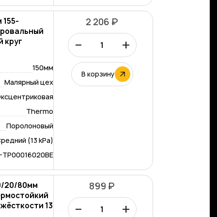
 155-
2 206 ₽
лировальный
–
+
 круг
.
150мм
В корзину
Малярный цех
ксцентриковая
Thermo
Поролоновый
редний (13 kPa)
-TP00016020BE
0/20/80мм
899 ₽
ермостойкий
–
+
 жёсткости 13