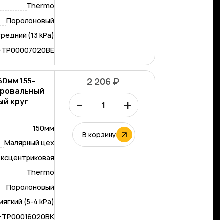
Thermo
Поролоновый
редний (13 kPa)
-TP00007020BE
50мм 155-
2 206 ₽
лировальный
–
+
ый круг
150мм
В корзину
Малярный цех
ксцентриковая
Thermo
Поролоновый
мягкий (5-4 kPa)
-TP00016020BK