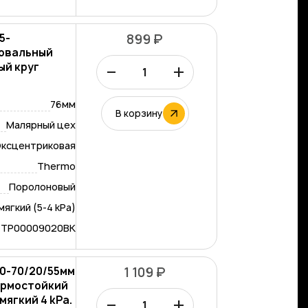
5-
899 ₽
ровальный
–
+
ый круг
76мм
В корзину
Малярный цех
ксцентриковая
Thermo
Поролоновый
мягкий (5-4 kPa)
-TP00009020BK
60-70/20/55мм
1 109 ₽
ермостойкий
–
+
мягкий 4 kPa.