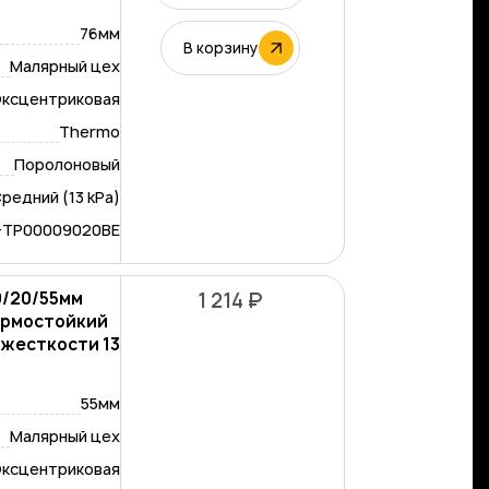
76мм
В корзину
Малярный цех
ксцентриковая
Thermo
Поролоновый
редний (13 kPa)
-TP00009020BE
0/20/55мм
1 214 ₽
ермостойкий
 жесткости 13
55мм
Малярный цех
ксцентриковая