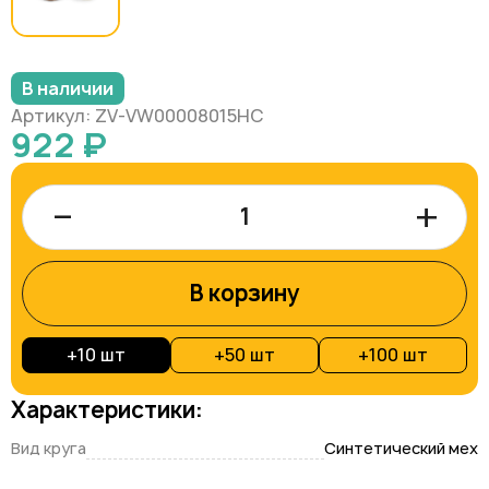
В наличии
Артикул: ZV-VW00008015HC
922 ₽
–
+
В корзину
+
10 шт
+
50 шт
+
100 шт
Характеристики:
Вид круга
Синтетический мех