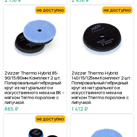
2 136 ₽
2 436 ₽
не доступно
не доступно
Zvizzer Thermo Hybrid 85-
Zvizzer Thermo Hybrid
90/15/80мм Комплект 2 шт.
140/15/125мм Комплект 2 шт.
Полировальный гибридный
Полировальный гибридный
круг из натурального и
круг из натурального и
искусственного меха на BK –
искусственного меха на
мягком Termo поролоне с
мягком Thermo поролоне с
липучкой.
липучкой.
665 ₽
1 412 ₽
не доступно