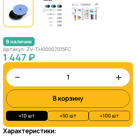
В наличии
Артикул: ZV-TH00007015FC
1 447 ₽
–
+
В корзину
+
10 шт
+
50 шт
+
100 шт
Характеристики: