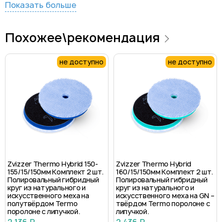
Показать больше
Похожее\рекомендация
не доступно
не доступно
Zvizzer Thermo Hybrid 150-
Zvizzer Thermo Hybrid
155/15/150мм Комплект 2 шт.
160/15/150мм Комплект 2 шт.
Полировальный гибридный
Полировальный гибридный
круг из натурального и
круг из натурального и
искусственного меха на
искусственного меха на GN –
полутвёрдом Termo
твёрдом Termo поролоне с
поролоне с липучкой.
липучкой.