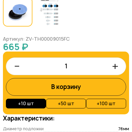
Артикул: ZV-TH00009015FC
665 ₽
–
+
В корзину
+
10 шт
+
50 шт
+
100 шт
Характеристики:
Диаметр подложки
76мм