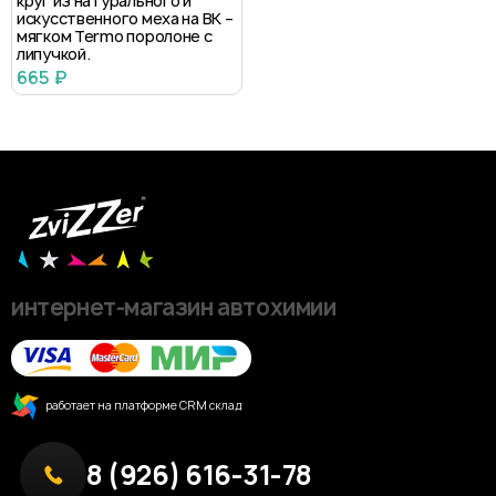
круг из натурального и
искусственного меха на BK –
мягком Termo поролоне с
липучкой.
665 ₽
интернет-магазин автохимии
работает на платформе CRM склад
8 (926) 616-31-78