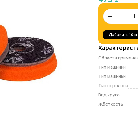
–
Добавить
10 ш
Характерист
Области примене
Тип машинки
Тип машинки
Тип поролона
Вид круга
Жёсткость