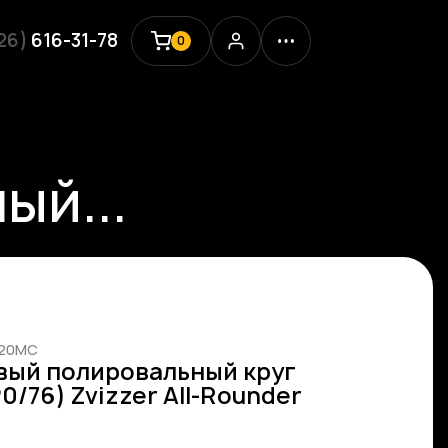
926)
616-31-78
0
ый...
020MC
ый полировальный круг
0/76) Zvizzer All-Rounder