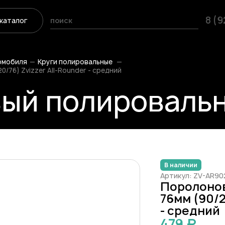
8 (
каталог
омобиля
Круги полировальные
/76) Zvizzer All-Rounder - средний
ый полировальн
В наличии
Артикул: ZV-AR9
Поролонов
76мм (90/2
- средний
479 ₽