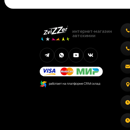
интернет-магазин
автохимии
работает на платформе CRM склад