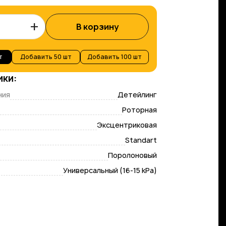
+
В корзину
т
Добавить
50 шт
Добавить
100 шт
ики:
ния
Детейлинг
Роторная
Эксцентриковая
Standart
Поролоновый
Универсальный (16-15 kPa)