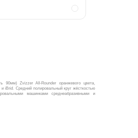
 90мм) Zvizzer All-Rounder оранжевого цвета,
и iBrid. Средний полировальный круг жёсткостью
овальными машинками среднеабразивными и