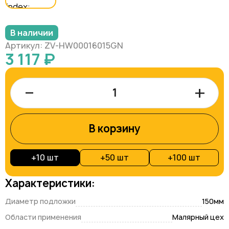
В наличии
Артикул: ZV-HW00016015GN
3 117 ₽
–
+
В корзину
+
10 шт
+
50 шт
+
100 шт
Характеристики:
Диаметр подложки
150мм
Области применения
Малярный цех