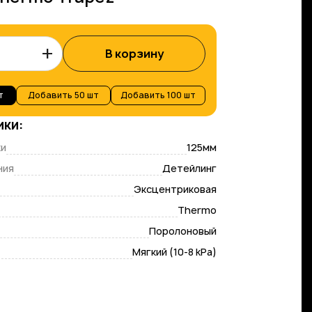
+
В корзину
т
Добавить
50 шт
Добавить
100 шт
ики:
ки
125мм
ния
Детейлинг
Эксцентриковая
Thermo
Поролоновый
Мягкий (10-8 kPa)