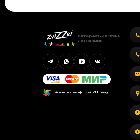
интернет-магазин
автохимии
работает на платформе CRM склад