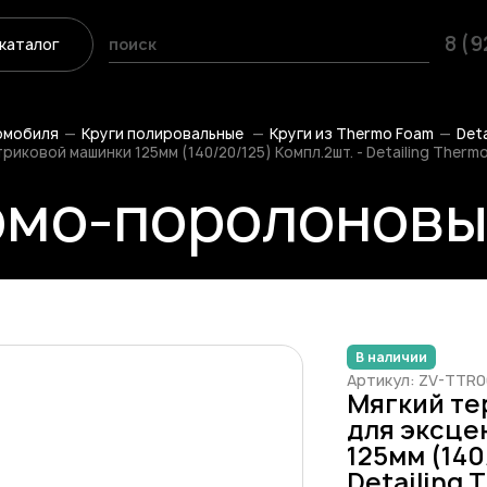
8 (
каталог
омобиля
Круги полировальные
Круги из Thermo Foam
Deta
иковой машинки 125мм (140/20/125) Компл.2шт. - Detailing Therm
мо-поролоновый
В наличии
Артикул: ZV-TTR
Мягкий те
для эксце
125мм (140
Detailing 