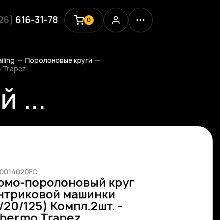
926)
616-31-78
0
iling
Поролоновые круги
o Trapez
 ...
00014020FC
рмо-поролоновый круг
нтриковой машинки
/20/125) Компл.2шт. -
Thermo Trapez