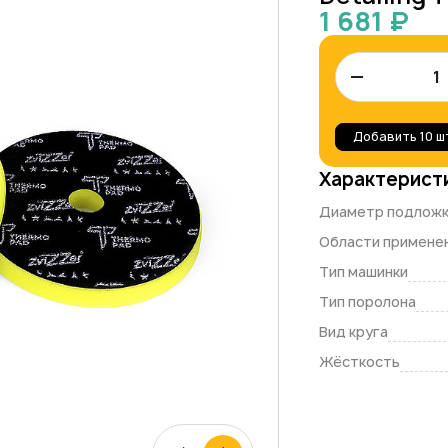
1 681 ₽
–
Добавить
10 ш
Характерист
Диаметр подлож
Области примене
Тип машинки
Тип поролона
Вид круга
Жёсткость