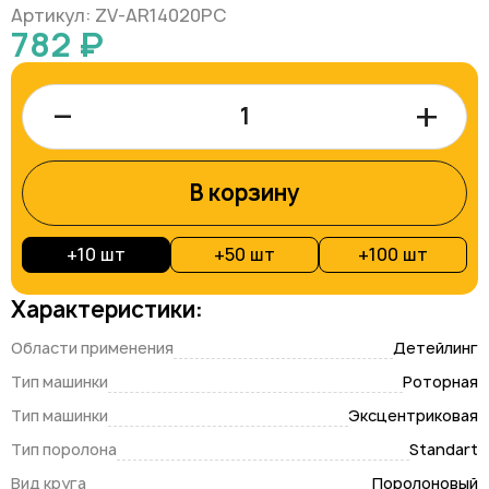
Артикул: ZV-AR14020PC
782 ₽
–
+
В корзину
+
10 шт
+
50 шт
+
100 шт
Характеристики:
Области применения
Детейлинг
Тип машинки
Роторная
Тип машинки
Эксцентриковая
Тип поролона
Standart
Вид круга
Поролоновый