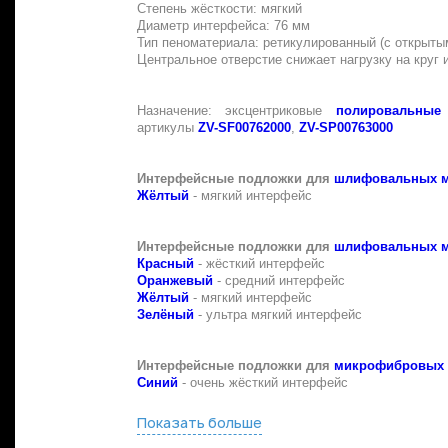
Степень жёсткости: мягкий
Диаметр интерфейса:
76 мм
Тип пеноматериала: ретикулированный (с открыт
Центральное отверстие снижает нагрузку на круг 
Назначение: эксцентриковые
полировальны
артикулы
ZV-SF00762000
,
ZV-SP00763000
Интерфейсные подложки для
шлифовальных м
Жёлтый
- мягкий интерфейс
Интерфейсные подложки для
шлифовальных м
Красный
- жёсткий интерфейс
Оранжевый
- средний интерфейс
Жёлтый
- мягкий интерфейс
Зелёный
- ультра мягкий интерфейс
Интерфейсные подложки для
микрофибровых 
Синий
- очень жёсткий интерфейс
Показать больше