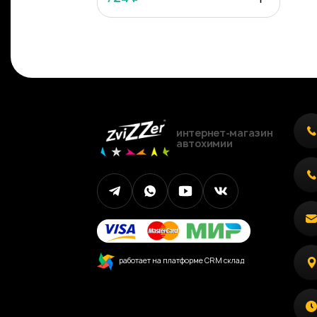
интернет-магазин
автохимии
работает на платформе CRM склад