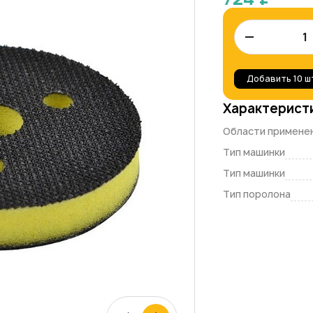
–
Добавить
10 ш
Характерист
Области примене
Тип машинки
Тип машинки
Тип поролона