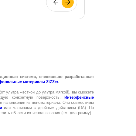
ационная система, специально разработанная
овальные материалы ZiZZer
.
от ультра жёсткой до ультра мягкой), вы сможете
ждую конкретную поверхность.
Интерфейсные
ия напряжения из пеноматериала. Они совместимы
и
или машинами с двойным действием (DA). По
елить области их использования (см. диаграмму).