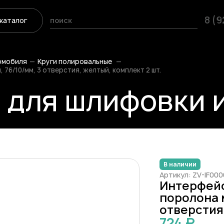
8 (
каталог
омобиля
Круги полировальные
76/10/мм, 3 отверстия, желтый, комплект 2 шт.
для шлифовки из
В наличии
Артикул: ZV-IF00
Интерфейс
поролона м
отверстия,
724 ₽