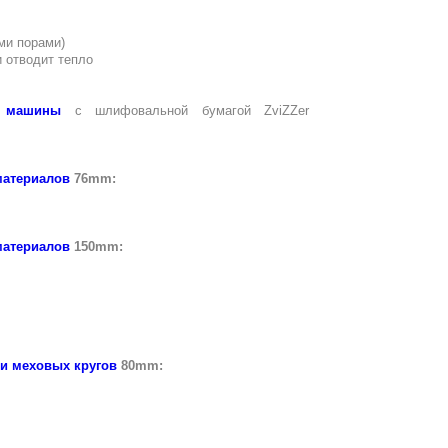
ыми порами)
и отводит тепло
е машины
с шлифовальной бумагой ZviZZer
атериалов
76mm:
атериалов
150mm:
и меховых кругов
80mm: