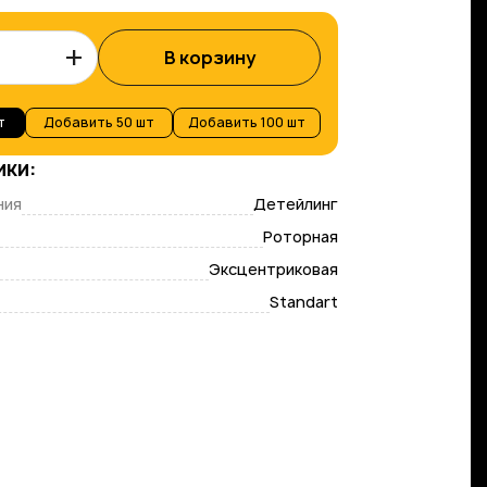
+
В корзину
т
Добавить
50 шт
Добавить
100 шт
ики:
ния
Детейлинг
Роторная
Эксцентриковая
Standart