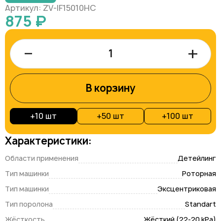
Артикул: ZV-IF15010HC
875 ₽
–
+
В корзину
+
10 шт
+
50 шт
+
100 шт
Характеристики:
Области применения
Детейлинг
Тип машинки
Роторная
Тип машинки
Эксцентриковая
Тип поролона
Standart
Жёсткость
Жёсткий (22-20 kPa)