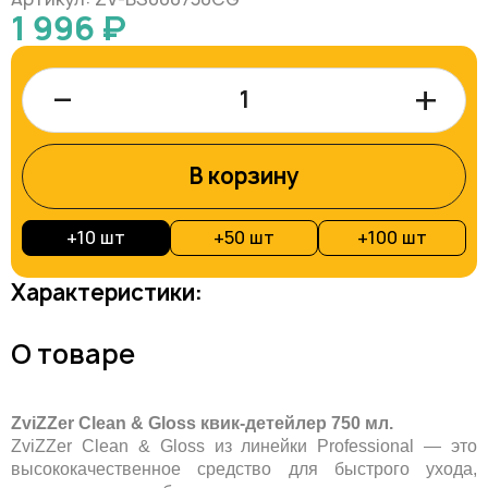
1 996 ₽
–
+
В корзину
+
10 шт
+
50 шт
+
100 шт
Характеристики:
О товаре
ZviZZer Clean & Gloss квик-детейлер 750 мл.
ZviZZer Clean & Gloss из линейки Professional — это
высококачественное средство для быстрого ухода,