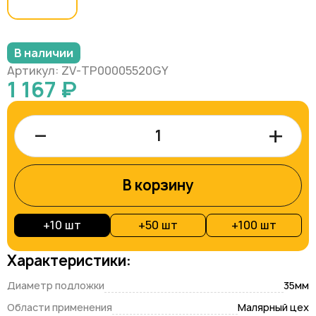
В наличии
Артикул: ZV-TP00005520GY
1 167 ₽
–
+
В корзину
+
10 шт
+
50 шт
+
100 шт
Характеристики:
Диаметр подложки
35мм
Области применения
Малярный цех