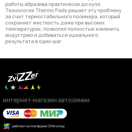
работы абразива практически до нуля
.
Технология Thermo Pads решает эту проблему
за счет термостабильного полимера, который
сохраняет жесткость даже при высоких
температурах, позволяя полностью изменить
индустрию и добиваться идеального
результата в один шаг
.
интернет-магазин автохимии
работает на платформе CRM склад