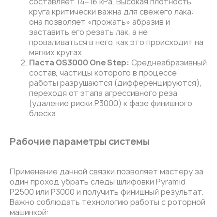
составляет 14–16 kPa. Высокая плотность
круга критически важна для свежего лака:
она позволяет «прожать» абразив и
заставить его резать лак, а не
проваливаться в него, как это происходит на
мягких кругах.
Паста OS3000 One Step:
Среднеабразивный
состав, частицы которого в процессе
работы разрушаются (дифференцируются),
переходя от этапа агрессивного реза
(удаление риски P3000) к фазе финишного
блеска.
Рабочие параметры системы
Применение данной связки позволяет мастеру за
один проход убрать следы шлифовки Pyramid
P2500 или Р3000 и получить финишный результат.
Важно соблюдать технологию работы с роторной
машинкой: