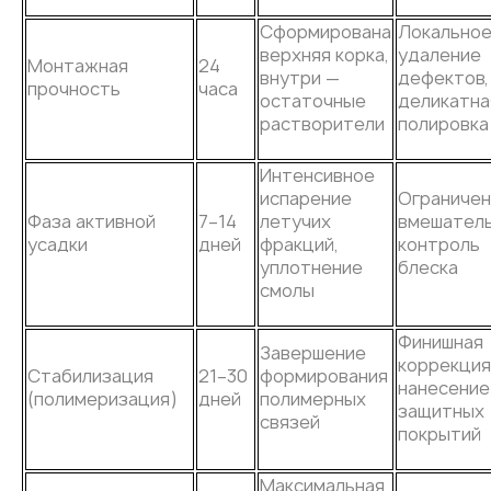
Сформирована
Локально
верхняя корка,
удаление
Монтажная
24
внутри —
дефектов,
прочность
часа
остаточные
деликатна
растворители
полировка
Интенсивное
испарение
Ограниче
Фаза активной
7–14
летучих
вмешатель
усадки
дней
фракций,
контроль
уплотнение
блеска
смолы
Финишная
Завершение
коррекция
Стабилизация
21–30
формирования
нанесение
(полимеризация)
дней
полимерных
защитных
связей
покрытий
Максимальная