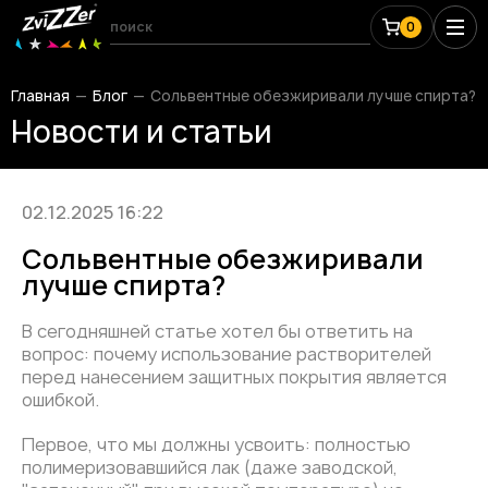
0
Главная
Блог
Сольвентные обезжиривали лучше спирта?
Новости и статьи
02.12.2025 16:22
Сольвентные обезжиривали
лучше спирта?
В сегодняшней статье хотел бы ответить на
вопрос: почему использование растворителей
перед нанесением защитных покрытия является
ошибкой.
Первое, что мы должны усвоить: полностью
полимеризовавшийся лак (даже заводской,