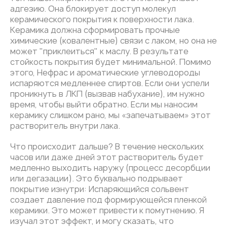
адгезию. Она блокирует доступ молекул
керамического покрытия к поверхности лака.
Керамика должна сформировать прочные
химические (ковалентные) связи с лаком, но она не
может "приклеиться" к маслу. В результате
стойкость покрытия будет минимальной. Помимо
этого, Нефрас и ароматические углеводороды
испаряются медленнее спиртов. Если они успели
проникнуть в ЛКП (вызвав набухание), им нужно
время, чтобы выйти обратно. Если мы наносим
керамику слишком рано, мы «запечатываем» этот
растворитель внутри лака.
Что происходит дальше? В течение нескольких
часов или даже дней этот растворитель будет
медленно выходить наружу (процесс десорбции
или дегазации). Это буквально подрывает
покрытие изнутри: Испаряющийся сольвент
создает давление под формирующейся пленкой
керамики. Это может привести к помутнению. Я
изучал этот эффект, и могу сказать, что