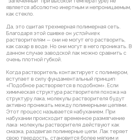
"запеченный" при высокой температуре) не
является абсолютно инертным и непроницаемым,
как стекло.
Да, это сшитая трехмерная полимерная сеть.
Благодаря этой сшивке он
устойчив
к
растворителям — они не могут его растворить,
как сахар в воде. Но они могут в него проникать. В
данном случае заводской лак можно сравнить с
очень плотной губкой.
Когда растворитель контактирует с полимером,
вступает в силу фундаментальный принцип:
«Подобное растворяется в подобном». Если
химическая структура растворителя похожа на
структуру лака, молекулы растворителя будут
активно проникать между полимерными цепями.
Этот процесс называется набуханием. При
набухании происходит временное размягчение
лака: молекулы растворителя действуют как
смазка, раздвигая полимерные цепи. Лак теряет
свою твердость, становится более мягким и