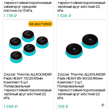
термостойкий поролоновый
термостойкий поролоновый
синий круг средней
зелёный круг жёсткий 22
плотности 13 kPa.
kPa.
1 739 ₽
1 506 ₽
не доступно
Zvizzer Thermo ALLROUNDER
Zvizzer Thermo ALLROUNDER
Pads HEAVY 70/20/55мм
Pads HEAVY 85-90/20/80мм
Комплект 5 шт.
Комплект 2 шт.
Полировальный
Полировальный
термостойкий поролоновый
термостойкий поролоновый
зелёный круг жёсткий 22
зелёный круг жёсткий 22
kPa.
kPa.
1 599 ₽
759 ₽