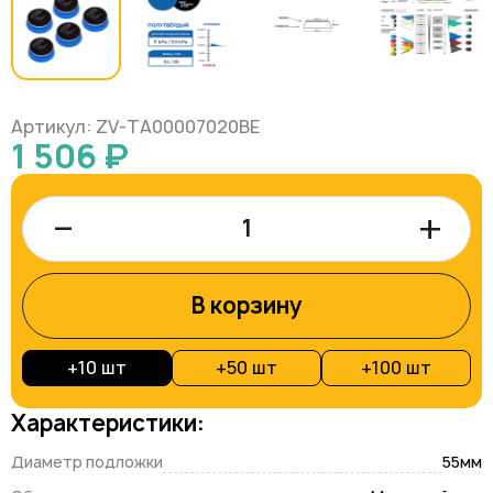
Артикул: ZV-TA00007020BE
1 506 ₽
–
+
В корзину
+
10 шт
+
50 шт
+
100 шт
Характеристики:
Диаметр подложки
55мм