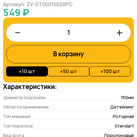
Артикул: ZV-ST00015020PC
549 ₽
–
+
В корзину
+
10 шт
+
50 шт
+
100 шт
Характеристики:
Диаметр подложки
150мм
Области применения
Детейлинг
Тип машинки
Роторная
Тип поролона
Standart
Вид круга
Поролоновый