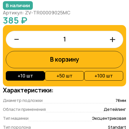
В наличии
Артикул: ZV-TR00009025MC
385 ₽
–
+
В корзину
+
10 шт
+
50 шт
+
100 шт
Характеристики:
Диаметр подложки
76мм
Области применения
Детейлинг
Тип машинки
Эксцентриковая
Тип поролона
Standart